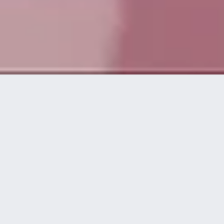
La plateforme technologique de disguise permet aux
créateurs professionnels et aux experts techniques
d’imaginer, de créer et de délivrer, en direct, des
expériences visuelles spectaculaires au plus haut
niveau.
Combinant un logiciel basé sur la visualisation 3D en
temps réel avec du matériel de pointe, disguise
permet de réaliser des projets créatifs stimulants de
manière évolutive et fiable. Son flux de production en