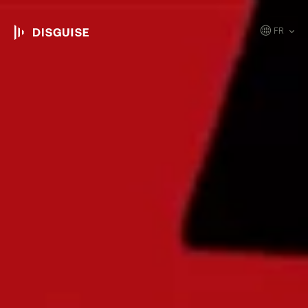
FR
EN
JP
KR
ES
CN
DE