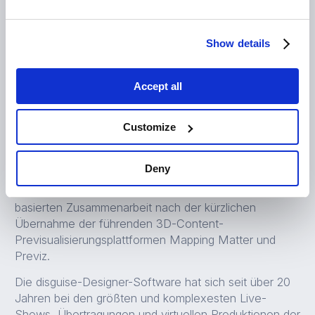
Mit r20 ermöglichen wir unserer
disguise-Community, von überall auf
Show details
der Welt in ihrer Landessprache zu
arbeiten.
Accept all
Raed Al-Tikriti, Chief Product Officer
von disguise.
Customize
Deny
Die Lokalisierung ist der nächste Schritt auf dem Weg
des Unternehmens hin zu einer remote Cloud-
basierten Zusammenarbeit nach der kürzlichen
Übernahme der führenden 3D-Content-
Previsualisierungsplattformen Mapping Matter und
Previz.
Die disguise-Designer-Software hat sich seit über 20
Jahren bei den größten und komplexesten Live-
Shows, Übertragungen und virtuellen Produktionen der