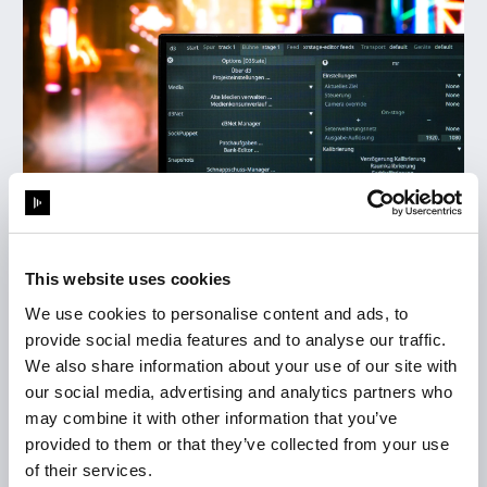
This website uses cookies
Produktionen sind heute umfassend
We use cookies to personalise content and ads, to
und global. Wir verstehen, dass viele
provide social media features and to analyse our traffic.
unserer Benutzer keine englischen
We also share information about your use of our site with
Muttersprachler sind und möchten
our social media, advertising and analytics partners who
ihnen ermöglichen, komplexe
may combine it with other information that you’ve
provided to them or that they’ve collected from your use
Probleme zu lösen, ohne sich um die
of their services.
Sprachbarriere kümmern zu müssen.