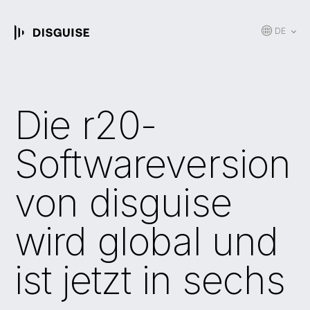
DE
EN
JP
KR
Die r20-
ES
CN
Softwareversion
FR
von disguise
wird global und
ist jetzt in sechs