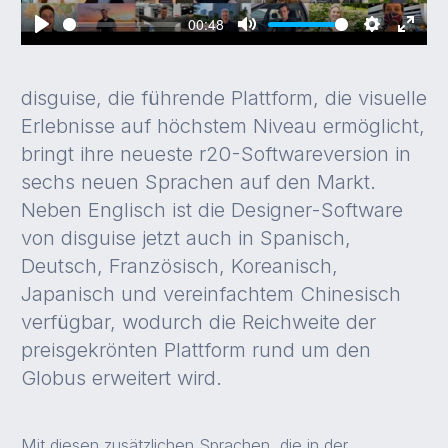
00:48
Play
Mute
Settings
Enter
fullsc
disguise, die führende Plattform, die visuelle
Erlebnisse auf höchstem Niveau ermöglicht,
bringt ihre neueste r20-Softwareversion in
sechs neuen Sprachen auf den Markt.
Neben Englisch ist die Designer-Software
von disguise jetzt auch in Spanisch,
Deutsch, Französisch, Koreanisch,
Japanisch und vereinfachtem Chinesisch
verfügbar, wodurch die Reichweite der
preisgekrönten Plattform rund um den
Globus erweitert wird.
Mit diesen zusätzlichen Sprachen, die in der