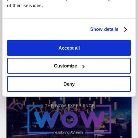
of their services.
Show details
Últimas noticias
Accept all
Customize
Deny