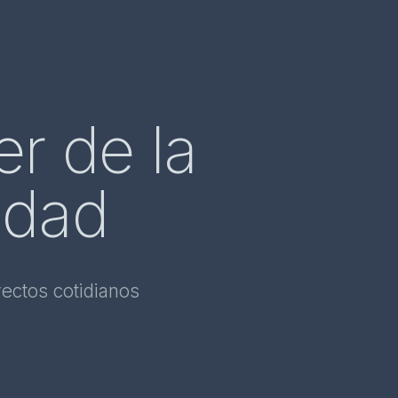
er de la
lidad
yectos cotidianos