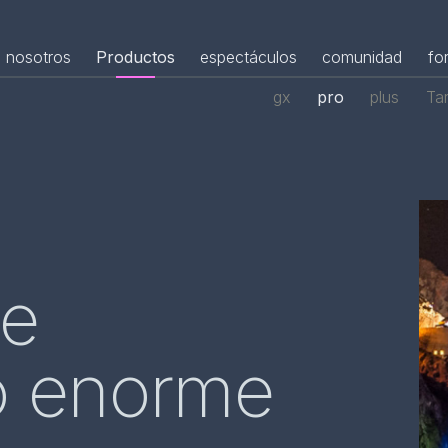
nosotros
Productos
espectáculos
comunidad
fo
gx
pro
plus
Ta
ce
o enorme