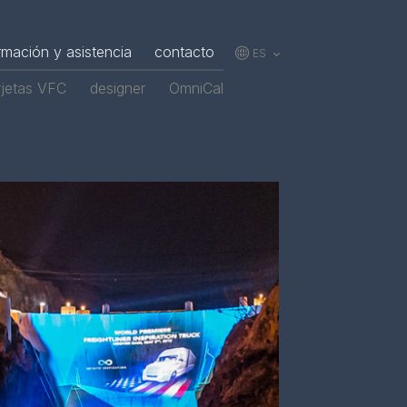
rmación y asistencia
contacto
ES
EN
rjetas VFC
designer
OmniCal
JP
KR
CN
FR
DE