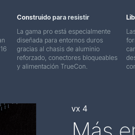
Construido para resistir
Li
La gama pro está especialmente
La
an
diseñada para entornos duros
fo
 16
gracias al chasis de aluminio
cam
reforzado, conectores bloqueables
de
y alimentación TrueCon.
co
vx 4
Más en