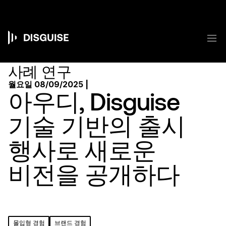
주
요
콘
텐
메
츠
Main
로
건
navigation
사례 연구
너
뛰
월요일 08/09/2025 |
기
아우디, Disguise
기술 기반의 출시
행사로 새로운
비전을 공개하다
몰입형 경험
브랜드 경험