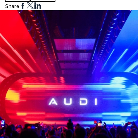
Share
Share
Share
Share
to
to
to
Facebook
Twitter
Linkedin