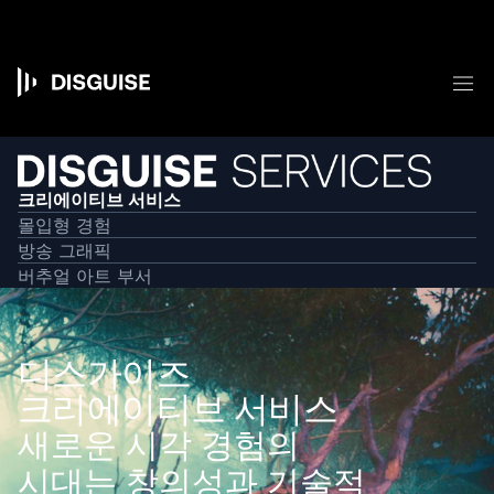
주
요
콘
텐
메
츠
Main
로
건
navigation
너
뛰
기
크리에이티브 서비스
몰입형 경험
방송 그래픽
버추얼 아트 부서
디스가이즈
크리에이티브 서비스
새로운 시각 경험의
시대는 창의성과 기술적