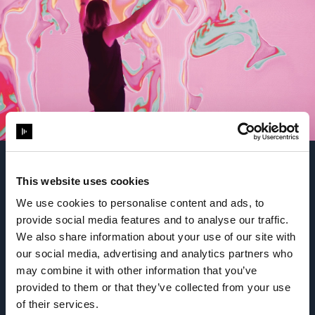
This website uses cookies
We use cookies to personalise content and ads, to
provide social media features and to analyse our traffic.
콘텐츠 서포트
We also share information about your use of our site with
실시간 콘텐츠는 최고의 상시 지원이 필요합니다.
our social media, advertising and analytics partners who
프로덕션이 끝난 후의 지원에 대해서도 알아보세요.
may combine it with other information that you’ve
provided to them or that they’ve collected from your use
of their services.