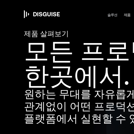
Ma
주
요
콘
솔루션
제품
텐
츠
na
제품 살펴보기
로
모든 프
건
너
뛰
기
한곳에서.
원하는 무대를 자유롭게
관계없이 어떤 프로덕션도 
플랫폼에서 실현할 수 