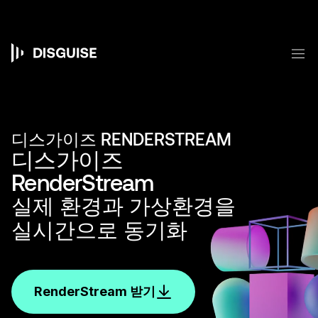
주
요
콘
텐
메
츠
Main
로
건
navigation
너
뛰
기
디스가이즈 RENDERSTREAM
디스가이즈
RenderStream
실제 환경과 가상환경을
실시간으로 동기화
RenderStream 받기