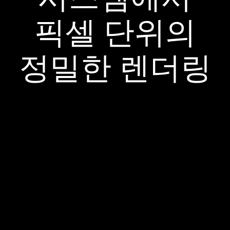
픽셀 단위의
정밀한 렌더링