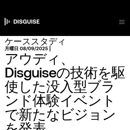
メ
イ
ン
コ
メ
ン
Main
テ
ン
navigation
ケーススタディ
ツ
に
月曜日 08/09/2025 |
移
アウディ、
動
Disguiseの技術を駆
使した没入型ブラ
ンド体験イベント
で新たなビジョン
を発表