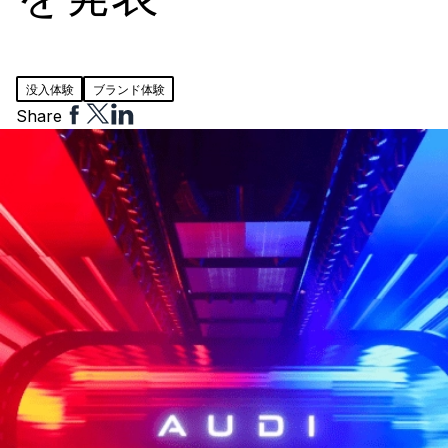
没入体験
ブランド体験
Share
Share
Share
Share
to
to
to
Facebook
Twitter
Linkedin