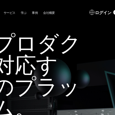
in
L
ログイン
サービス
学ぶ
事例
会社概要
igation
d
プロダク
対応す
のプラッ
ム。