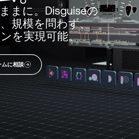
に。Disguiseの
、規模を問わず、
ンを実現可能。
チームに相談