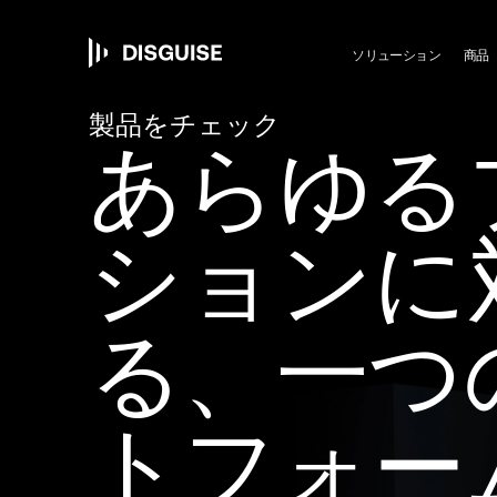
Ma
メ
イ
ン
ソリューション
商品
コ
ン
nav
製品をチェック
テ
あらゆる
ン
ツ
に
移
ションに
動
る、一つ
トフォー