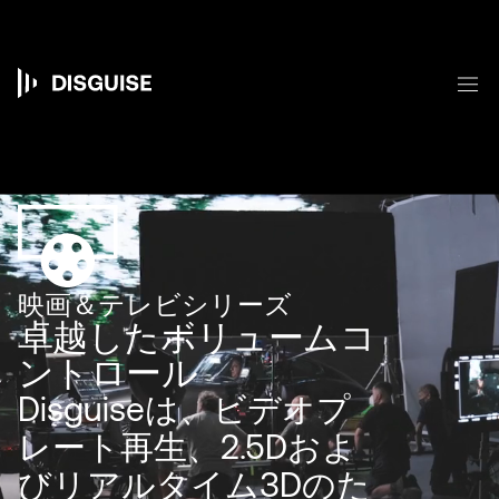
メ
イ
ン
コ
メ
ン
Main
テ
ン
navigation
ツ
に
移
動
映画＆テレビシリーズ
卓越したボリュームコ
ントロール
Disguiseは、ビデオプ
レート再生、2.5Dおよ
びリアルタイム3Dのた