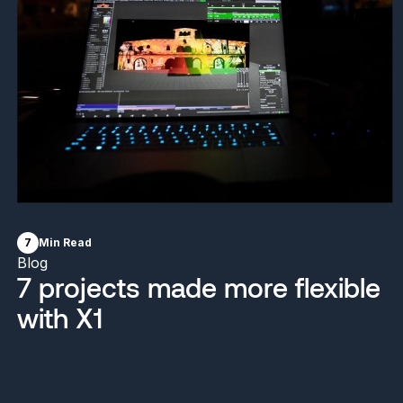
7
Min Read
Blog
7 projects made more flexible
with X1