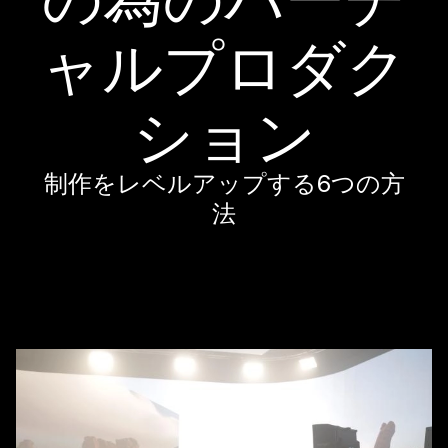
ャルプロダク
ション
制作をレベルアップする6つの方
法