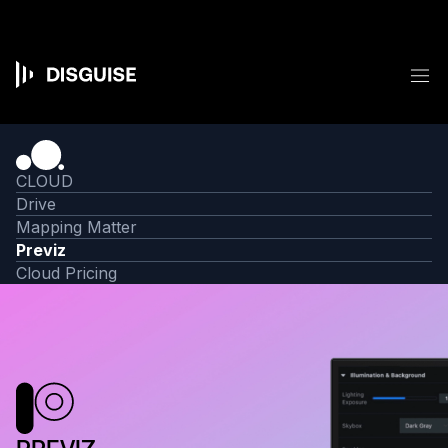
メ
イ
ン
コ
メ
ン
Main
テ
ン
navigation
ツ
に
移
CLOUD
動
Drive
Mapping Matter
Previz
Cloud Pricing