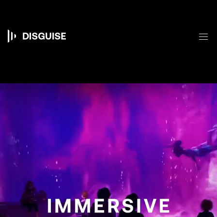
メ
イ
ン
コ
メ
ン
Main
テ
ン
navigation
ツ
に
移
動