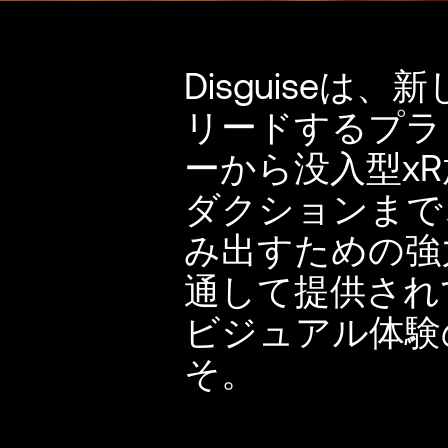
Disguise
リードするプラ
ーから没入型x
ダクションまで
み出すための強
通して提供され
ビジュアル体験
そ。