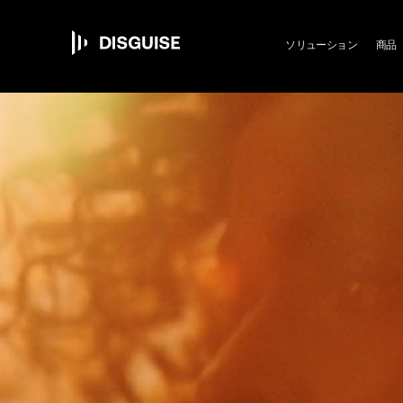
Ma
メ
イ
ン
ソリューション
商品
コ
ン
nav
テ
ン
ツ
に
移
動