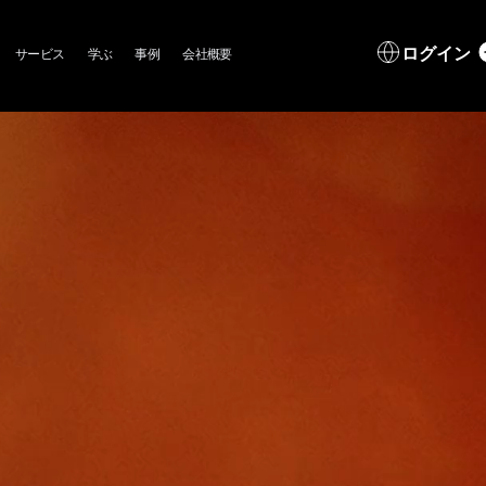
in
L
ログイン
サービス
学ぶ
事例
会社概要
igation
d