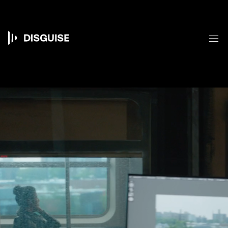
メ
イ
ン
コ
メ
ン
Main
テ
ン
navigation
ツ
に
移
動