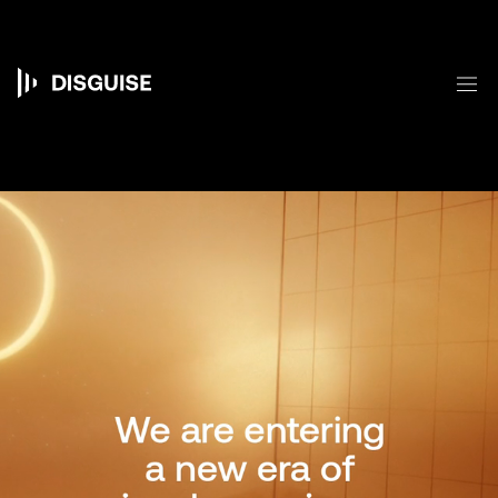
주
요
콘
텐
메
츠
Main
로
건
navigation
너
뛰
기