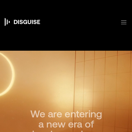
メ
イ
ン
コ
メ
ン
Main
テ
ン
navigation
ツ
に
移
動