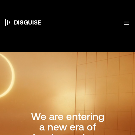
주
요
콘
텐
메
츠
Main
로
건
navigation
너
뛰
기