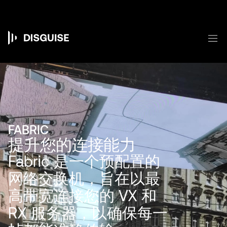
跳
转
到
主
菜
要
Main
内
容
navigation
FABRIC
提升您的连接能力
Fabric 是一个预配置的
网络交换机，旨在以最
高带宽连接您的 VX 和
RX 服务器，以确保每一