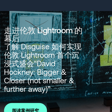
走进伦敦 Lightroom 的
幕后
了解 Disguise 如何实现
伦敦 Lightroom 首个沉
浸式盛会“David
Hockney: Bigger &
Closer (not smaller &
further away)”
阅读案例研究