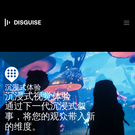
跳
转
到
主
菜
要
Main
内
容
navigation
沉浸式体验
沉浸式视觉体验
通过下一代沉浸式叙
事，将您的观众带入新
的维度。