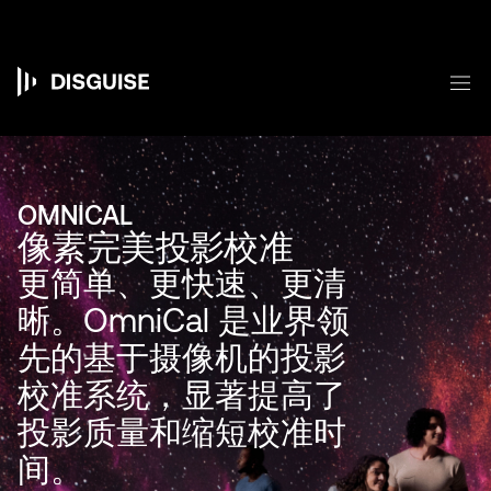
跳
转
到
主
菜
要
Main
内
容
navigation
OMNICAL
像素完美投影校准
更简单、更快速、更清
晰。OmniCal 是业界领
先的基于摄像机的投影
校准系统，显著提高了
投影质量和缩短校准时
间。