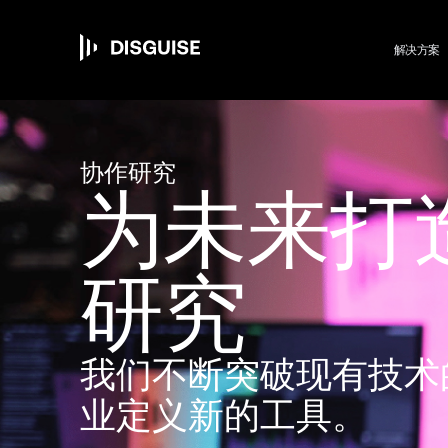
M
跳
转
到
解决方案
主
要
n
内
容
协作研究
为未来打
研究
我们不断突破现有技术
业定义新的工具。