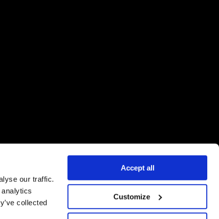
Accept all
yse our traffic.
 analytics
Customize
y’ve collected