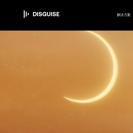
M
跳
转
到
解决方案
主
要
n
内
容