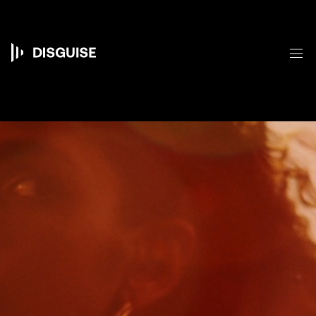
跳
转
到
主
菜
要
Main
内
容
navigation