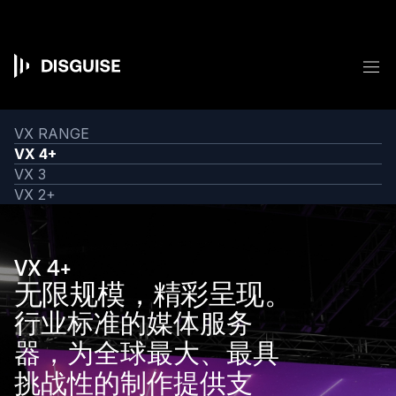
跳
转
到
主
菜
要
Main
内
容
navigation
VX RANGE
VX 4+
VX 3
VX 2+
VX 4+
无限规模，精彩呈现。
行业标准的媒体服务
器，为全球最大、最具
挑战性的制作提供支