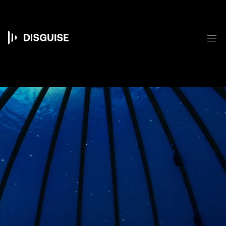
跳
转
到
主
菜
要
Main
内
容
navigation